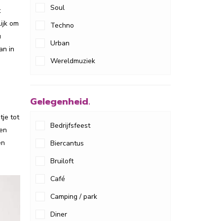
Soul
t
ijk om
Techno
u
Urban
an in
Wereldmuziek
Gelegenheid.
je tot
Bedrijfsfeest
 en
en
Biercantus
Bruiloft
Café
Camping / park
Diner