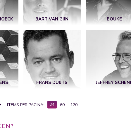
HOECK
BART VAN GIJN
BOUKE
ENS
FRANS DUIJTS
JEFFREY SCHEN
24
ITEMS PER PAGINA:
60
120
KEN?