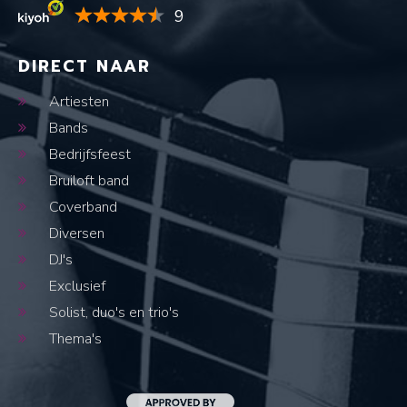
9
DIRECT NAAR
Artiesten
Bands
Bedrijfsfeest
Bruiloft band
Coverband
Diversen
DJ's
Exclusief
Solist, duo's en trio's
Thema's