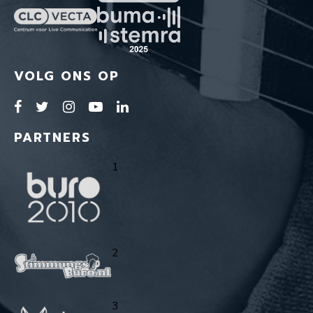
VOLG ONS OP
PARTNERS
1
2
3