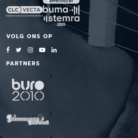
VOLG ONS OP
PARTNERS
1
2
3