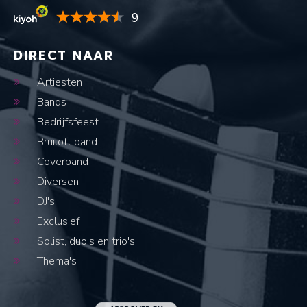
9
DIRECT NAAR
Artiesten
Bands
Bedrijfsfeest
Bruiloft band
Coverband
Diversen
DJ's
Exclusief
Solist, duo's en trio's
Thema's