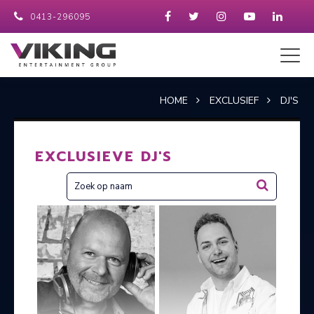
0413-296095
HOME
EXCLUSIEF
DJ'S
EXCLUSIEVE DJ'S