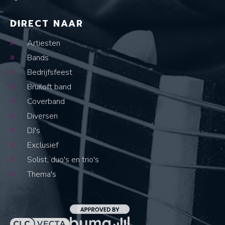
DIRECT NAAR
Artiesten
Bands
Bedrijfsfeest
Bruiloft band
Coverband
Diversen
DJ's
Exclusief
Solist, duo's en trio's
Thema's