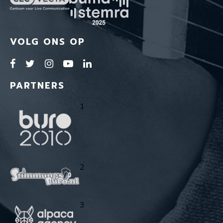
VOLG ONS OP
PARTNERS
1
2
3