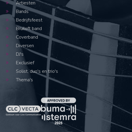
Artiesten
Bands
Bedrijfsfeest
Bruiloft band
Coverband
Diversen
DJ's
Exclusief
Solist, duo's en trio's
Thema's