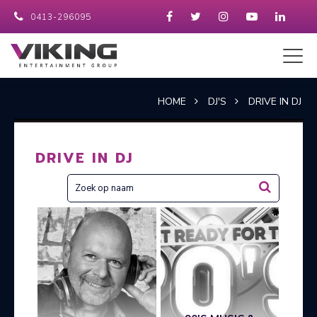
0413-296095
HOME
DJ'S
DRIVE IN DJ
DRIVE IN DJ