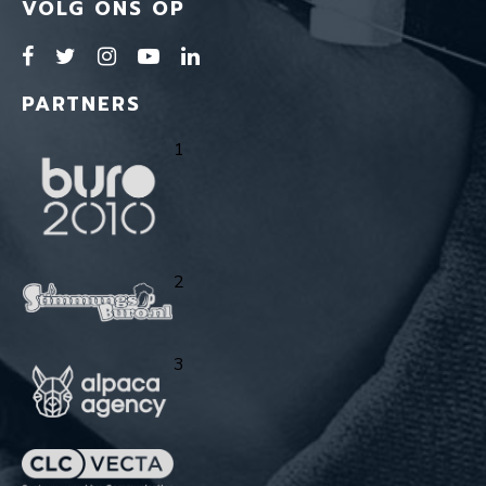
VOLG ONS OP
PARTNERS
1
2
3