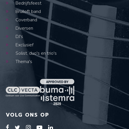
Bedrijfsfeest
Bruiloft band
Coverband
Diversen
DJ's
Exclusief
Solist, duo's en trio's
Thema's
VOLG ONS OP