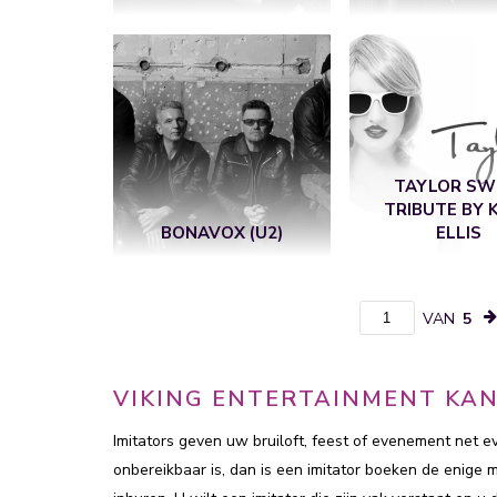
TAYLOR SW
TRIBUTE BY 
BONAVOX (U2)
ELLIS
VAN
5
VIKING ENTERTAINMENT KAN
Imitators geven uw bruiloft, feest of evenement net ev
onbereikbaar is, dan is een imitator boeken de enige m