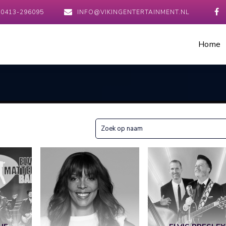
0413-296095
INFO@VIKINGENTERTAINMENT.NL
Home