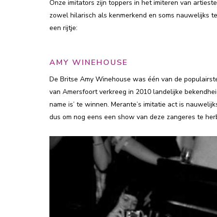
Onze imitators zijn toppers in het imiteren van artieste
zowel hilarisch als kenmerkend en soms nauwelijks te
een rijtje:
AMY WINEHOUSE
De Britse Amy Winehouse was één van de populairste j
van Amersfoort verkreeg in 2010 landelijke bekendhe
name is’ te winnen. Merante’s imitatie act is nauwel
dus om nog eens een show van deze zangeres te her