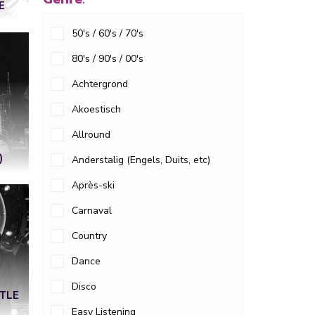
E
50's / 60's / 70's
80's / 90's / 00's
Achtergrond
Akoestisch
Allround
)
Anderstalig (Engels, Duits, etc)
Après-ski
Carnaval
Country
Dance
Disco
TTLE
Easy Listening