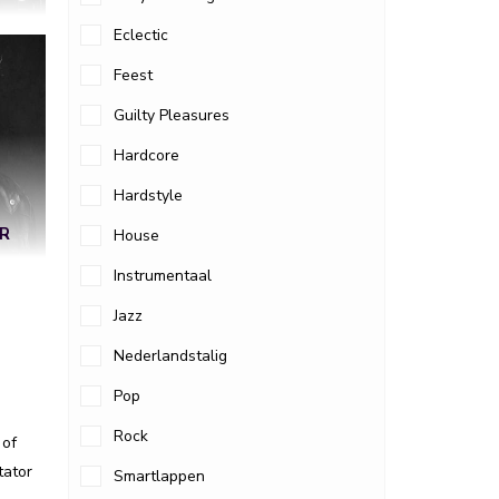
Eclectic
Feest
Guilty Pleasures
Hardcore
Hardstyle
ER
House
Instrumentaal
Jazz
Nederlandstalig
Pop
Rock
 of
tator
Smartlappen