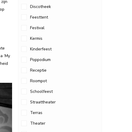
 zijn
Discotheek
 op
Feesttent
Festival
Kermis
nte
Kinderfeest
a ‘My
Poppodium
kheid
Receptie
Roompot
Schoolfeest
Straattheater
Terras
Theater