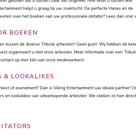
doet geloven dat u luistert naar het origineel. Hoe vindt u tussen alle
ntertainment helpt u graag bij uw zoektocht. De perfecte Hazes en de
ten over het boeken van uw professionele imitator? Lees dan snel v
TOR BOEKEN
kiezen tussen de diverse Tribute artiesten? Geen punt. Wij hebben de ken
eest organiseert u met onze artiesten. Meer informatie over een Tribut
t contact op met één van onze medewerkers!
 & LOOKALIKES
 feest of evenement? Dan is Viking Entertainment uw ideale partner! O
s en lookalikes van uiteenlopende artiesten. We stellen ze hier direc
MITATORS