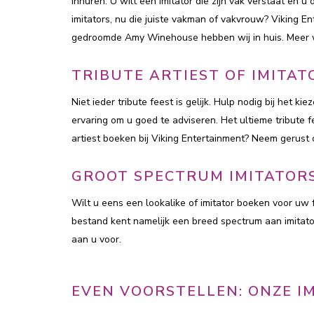
inhuren. U wilt een imitator die zijn vak verstaat en u 
imitators, nu die juiste vakman of vakvrouw? Viking E
gedroomde Amy Winehouse hebben wij in huis. Meer we
TRIBUTE ARTIEST OF IMITA
Niet ieder tribute feest is gelijk. Hulp nodig bij het 
ervaring om u goed te adviseren. Het ultieme tribute f
artiest boeken bij Viking Entertainment? Neem gerus
GROOT SPECTRUM IMITATORS
Wilt u eens een lookalike of imitator boeken voor uw
bestand kent namelijk een breed spectrum aan imitator
aan u voor.
EVEN VOORSTELLEN: ONZE I