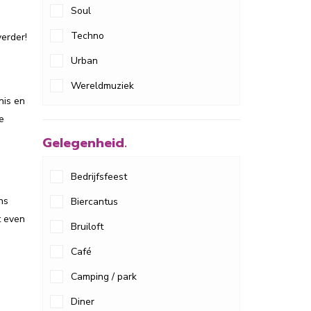
Soul
Techno
erder!
Urban
Wereldmuziek
nis en
e
Gelegenheid.
Bedrijfsfeest
ns
Biercantus
t even
Bruiloft
Café
Camping / park
Diner