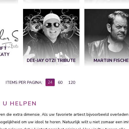
IFT
KATY
DEE-JAY OTZI TRIBUTE
MARTIJN FISCH
24
ITEMS PER PAGINA:
60
120
 U HELPEN
en die extra dimensie. Als uw favoriete artiest bijvoorbeeld overleden
ogelijkheid om uw idool te horen. Natuurlijk wilt u niet zomaar een imi