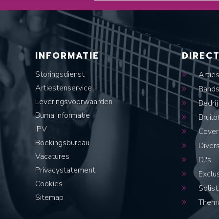
INFORMATIE
DIREC
Storingsdienst
Artie
Artiestenservice
Band
Leveringsvoorwaarden
Bedrij
Buma informatie
Bruilo
IPV
Cover
Boekingsbureau
Diver
Vacatures
DJ's
Privacystatement
Exclus
Cookies
Solist,
Sitemap
Thema