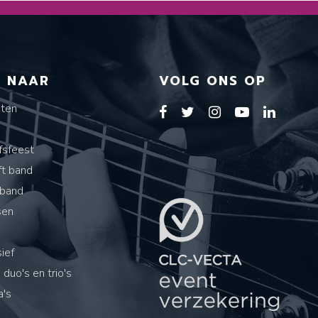
T NAAR
VOLG ONS OP
sten
s
fsfeest
ft band
band
sen
ief
 duo's en trio's
's