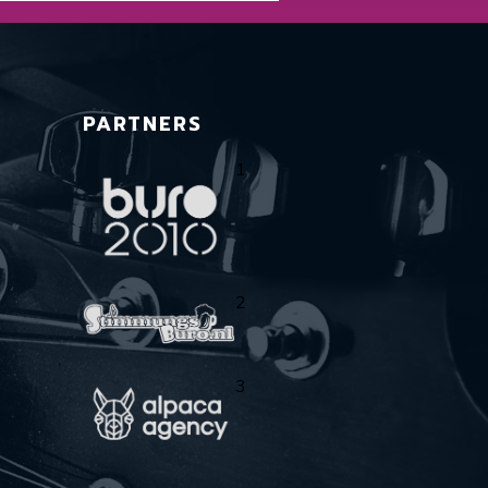
PARTNERS
1
2
3