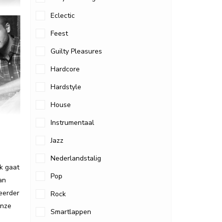
Eclectic
Feest
Guilty Pleasures
Hardcore
Hardstyle
House
Instrumentaal
Jazz
Nederlandstalig
jk gaat
Pop
an
 eerder
Rock
onze
Smartlappen