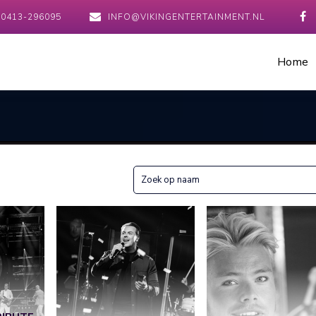
0413-296095
INFO@VIKINGENTERTAINMENT.NL
Home