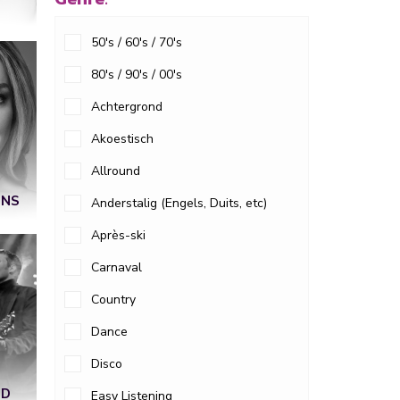
50's / 60's / 70's
80's / 90's / 00's
Achtergrond
Akoestisch
Allround
ENS
Anderstalig (Engels, Duits, etc)
Après-ski
Carnaval
Country
Dance
Disco
OD
Easy Listening