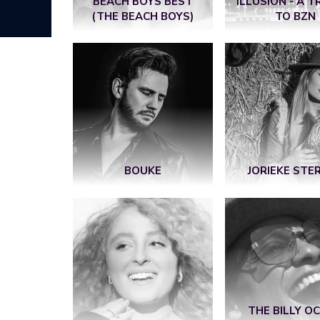
BEACH BOYS BEST
ILLUSION - A T
(THE BEACH BOYS)
TO BZN
BOUKE
JORIEKE STE
THE BILLY O