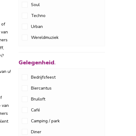
Soul
Techno
 of
Urban
e van
Wereldmuziek
mers
ff,
n?
Gelegenheid.
van u!
Bedrijfsfeest
Biercantus
f
Bruiloft
e van
Café
emers
Camping / park
alent
Diner