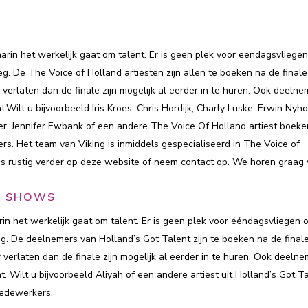
rin het werkelijk gaat om talent. Er is geen plek voor eendagsvliegen
g. De The Voice of Holland artiesten zijn allen te boeken na de final
erlaten dan de finale zijn mogelijk al eerder in te huren. Ook deelne
t.Wilt u bijvoorbeeld Iris Kroes, Chris Hordijk, Charly Luske, Erwin Nyho
jer, Jennifer Ewbank of een andere The Voice Of Holland artiest boeke
. Het team van Viking is inmiddels gespecialiseerd in The Voice of
s rustig verder op deze website of neem contact op. We horen graag 
NT SHOWS
in het werkelijk gaat om talent. Er is geen plek voor ééndagsvliegen o
eg. De deelnemers van Holland’s Got Talent zijn te boeken na de final
verlaten dan de finale zijn mogelijk al eerder in te huren. Ook deeln
nt. Wilt u bijvoorbeeld Aliyah of een andere artiest uit Holland’s Got T
edewerkers.