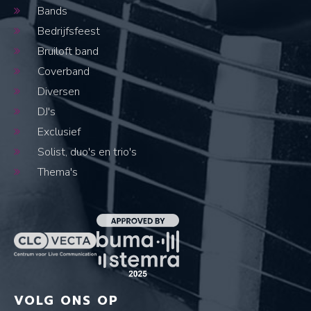
Bands
Bedrijfsfeest
Bruiloft band
Coverband
Diversen
DJ's
Exclusief
Solist, duo's en trio's
Thema's
VOLG ONS OP