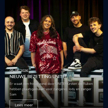
05-06-2026
NIEUWE BEZETTING UNITE!
Er waait een frisse wind door UNITE! Kirsten en Ruben
hebben plaatsgemaakt voor zangeres Jody en zanger
Sam
Lees meer