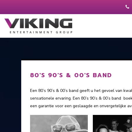
80'S 90'S & 00'S BAND
Een 80’s 90’s & 00’s band geeft u het gevoel van kwali
sensationele ervaring. Een 80’s 90’s & 00’s band boek
een garantie voor een geslaagde en onvergetelijke av