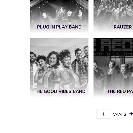
PLUG 'N PLAY BAND
RAUZER
THE GOOD VIBES BAND
THE RED P
VAN
2