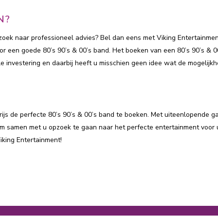
N?
zoek naar professioneel advies? Bel dan eens met Viking Entertainmen
oor een goede 80’s 90’s & 00’s band. Het boeken van een 80’s 90’s & 0
ele investering en daarbij heeft u misschien geen idee wat de mogelijk
rijs de perfecte 80’s 90’s & 00’s band te boeken. Met uiteenlopende g
 om samen met u opzoek te gaan naar het perfecte entertainment voor
iking Entertainment!