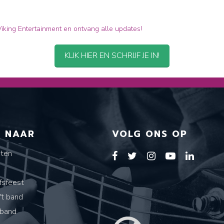
 Viking Entertainment en ontvang alle updates!
KLIK HIER EN SCHRIJF JE IN!
T NAAR
VOLG ONS OP
sten
s
fsfeest
ft band
band