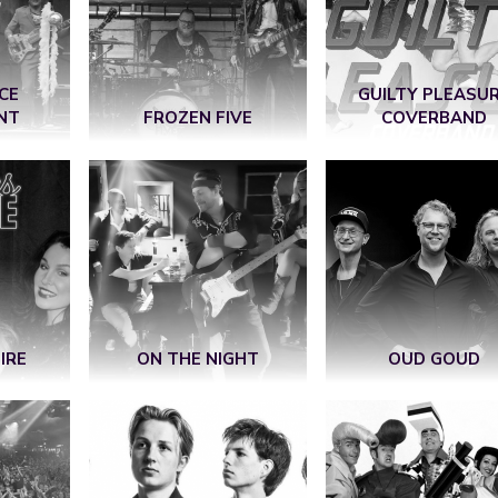
CE
GUILTY PLEASU
NT
FROZEN FIVE
COVERBAND
IRE
ON THE NIGHT
OUD GOUD