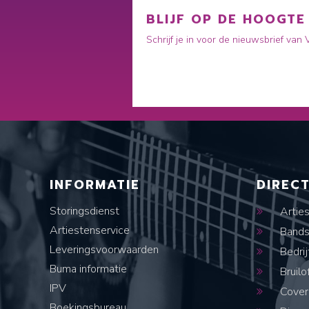
BLIJF OP DE HOOGTE
Schrijf je in voor de nieuwsbrief van
INFORMATIE
DIREC
Storingsdienst
Artie
Artiestenservice
Band
Leveringsvoorwaarden
Bedrij
Buma informatie
Bruilo
IPV
Cover
Boekingsbureau