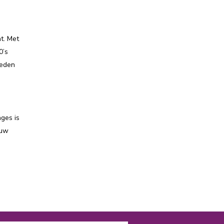
t. Met
0’s
heden
ages is
 uw