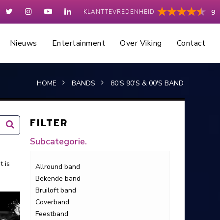
KLANTTEVREDENHEID
9
Nieuws
Entertainment
Over Viking
Contact
HOME
BANDS
80'S 90'S & 00'S BAND
FILTER
Subcategorie.
t is
Allround band
Bekende band
Bruiloft band
Coverband
Feestband