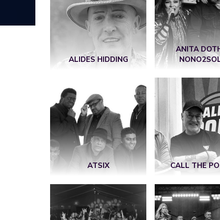
ANITA DOT
ALIDES HIDDING
NONO2SO
ATSIX
CALL THE PO