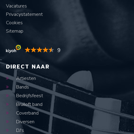
Vacatures
Privacystatement
Cookies
Sitemap
9
DIRECT NAAR
Artiesten
Bands
Bedrijfsfeest
Bruiloft band
Coverband
Diversen
DJ's