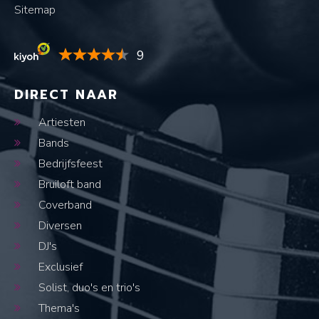
Sitemap
9
DIRECT NAAR
Artiesten
Bands
Bedrijfsfeest
Bruiloft band
Coverband
Diversen
DJ's
Exclusief
Solist, duo's en trio's
Thema's