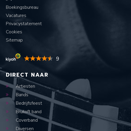
Boekingsbureau
Vacatures
Privacystatement
Cookies
Sitemap
9
DIRECT NAAR
Artiesten
Bands
Bedrijfsfeest
Bruiloft band
Coverband
Diversen