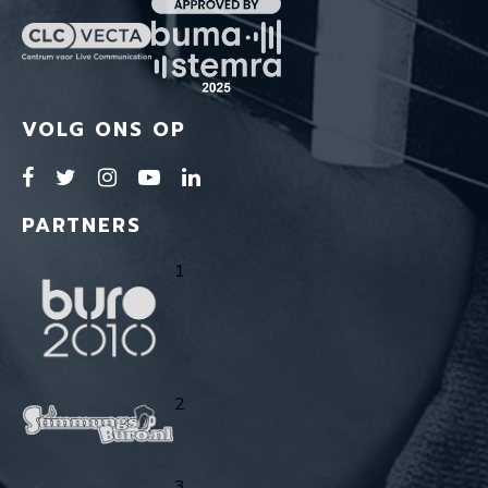
VOLG ONS OP
PARTNERS
1
2
3