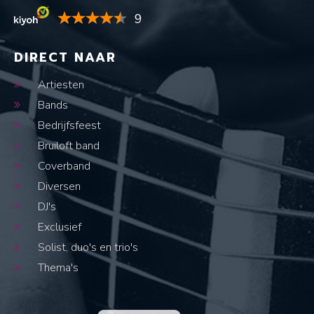
9
DIRECT NAAR
Artiesten
Bands
Bedrijfsfeest
Bruiloft band
Coverband
Diversen
DJ's
Exclusief
Solist, duo's en trio's
Thema's