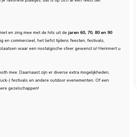
je favoriete plaatjes, dat is op zich al een feest der
niet en zing mee met de hits uit de
jaren 60, 70, 80 en 90
g en commercieel, het liefst tijdens feesten, festivals,
e plaatsen waar een nostalgische sfeer gewenst is! Herinnert u
booth mee. Daarnaast zijn er diverse extra mogelijkheden,
truck-) festivals en andere outdoor evenementen. Of een
inere gezelschappen!