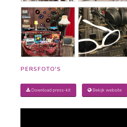
PERSFOTO'S
Download
Download press-kit
Bekijk website