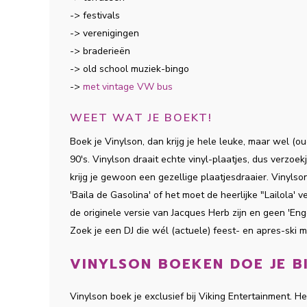
-> festivals
-> verenigingen
-> braderieën
-> old school muziek-bingo
->
met vintage VW bus
WEET WAT JE BOEKT!
Boek je Vinylson, dan krijg je hele leuke, maar wel (o
90's. Vinylson draait echte vinyl-plaatjes, dus verzoekj
krijg je gewoon een gezellige plaatjesdraaier. Vinylso
'Baila de Gasolina' of het moet de heerlijke "Lailola' 
de originele versie van Jacques Herb zijn en geen 'En
Zoek je een DJ die wél (actuele) feest- en apres-ski m
VINYLSON BOEKEN DOE JE BI
Vinylson boek je exclusief bij Viking Entertainment. H