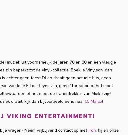
ude) muziek uit voornamelijk de jaren 70 en 80 en een vleugje
es zijn beperkt tot de vinyl-collectie. Boek je Vinylson, dan
n is echter geen feest DJ en draait geen actuele hits, geen
versie van José E Los Reyes zijn, geen 'Toreador' of het moet
gelbewaarder' of het moet de tranentrekker van Mieke zijn!
uziek draait, kijk dan bijvoorbeeld eens naar
DJ Marxx
!
J VIKING ENTERTAINMENT!
eb je vragen? Neem vrijblijvend contact op met
Ton
, hij en onze