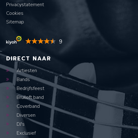
Privacystatement
Cookies
Sitemap
9
DIRECT NAAR
Artiesten
Bands
Bedrijfsfeest
Bruiloft band
Coverband
Diversen
DJ's
Exclusief