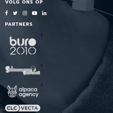
VOLG ONS OP
PARTNERS
1
2
3