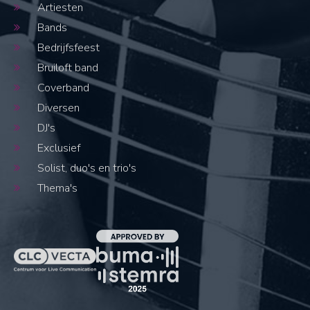
Artiesten
Bands
Bedrijfsfeest
Bruiloft band
Coverband
Diversen
DJ's
Exclusief
Solist, duo's en trio's
Thema's