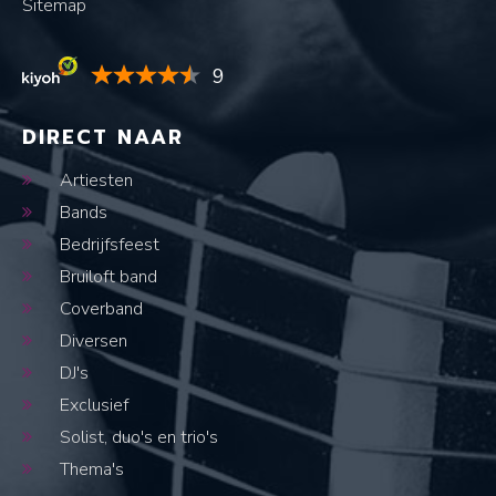
Sitemap
9
DIRECT NAAR
Artiesten
Bands
Bedrijfsfeest
Bruiloft band
Coverband
Diversen
DJ's
Exclusief
Solist, duo's en trio's
Thema's