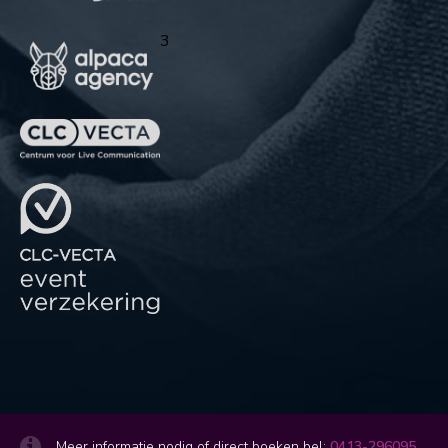
3
Meer informatie nodig of direct boeken bel:
0413-296095