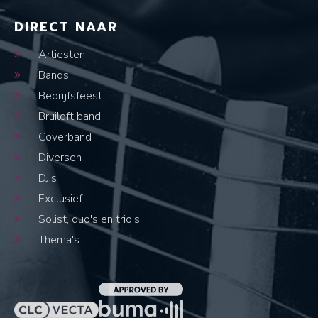
DIRECT NAAR
Artiesten
Bands
Bedrijfsfeest
Bruiloft band
Coverband
Diversen
DJ's
Exclusief
Solist, duo's en trio's
Thema's