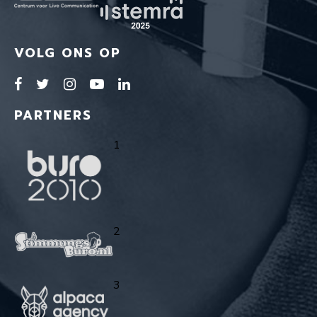
VOLG ONS OP
PARTNERS
1
2
3