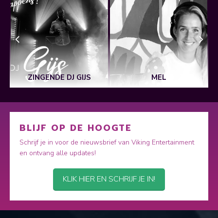
S
ZINGENDE DJ GIJS
MEL
BLIJF OP DE HOOGTE
Schrijf je in voor de nieuwsbrief van Viking Entertainment
en ontvang alle updates!
KLIK HIER EN SCHRIJF JE IN!