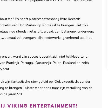
' staat ook weer vol popdance-tracks. Het geeft wel aan dat
 about me? En heeft platenmaatschappij Byte Records
kelijk van Bob Marley, op single uit te brengen. Het zou
helaas nog steeds niet is uitgeroeid. Een belangrijk onderwerp
 al tweemaal vol overgave zijn medewerking verleend aan het
grenzen, want zijn succes beperkt zich niet tot Nederland.
van Frankrijk, Portugal, Oostenrijk, Polen, Rusland en zelfs
erkocht.
k zijn fantastische stemgeluid op. Ook akoestisch, zonder
ing te brengen. Luister maar eens naar zijn vertolking van de
an de jaren '70.
IJ VIKING ENTERTAINMENT!