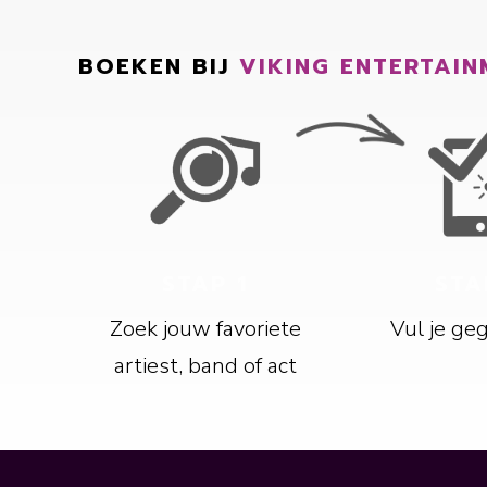
BOEKEN BIJ
VIKING ENTERTAIN
STAP 1
STA
Zoek jouw favoriete
Vul je ge
artiest, band of act