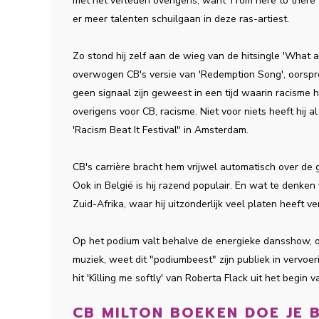
met het verleden overigens, want 'From here to there
er meer talenten schuilgaan in deze ras-artiest.
Zo stond hij zelf aan de wieg van de hitsingle 'What
overwogen CB's versie van 'Redemption Song', oorspron
geen signaal zijn geweest in een tijd waarin racisme 
overigens voor CB, racisme. Niet voor niets heeft hij
'Racism Beat It Festival" in Amsterdam.
CB's carrière bracht hem vrijwel automatisch over de 
Ook in België is hij razend populair. En wat te denken 
Zuid-Afrika, waar hij uitzonderlijk veel platen heeft v
Op het podium valt behalve de energieke dansshow, oo
muziek, weet dit "podiumbeest" zijn publiek in vervoer
hit 'Killing me softly' van Roberta Flack uit het begin v
CB MILTON BOEKEN DOE JE B