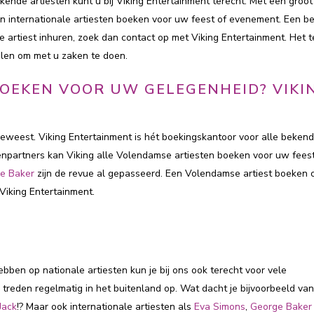
ende artiesten kunt u bij Viking Entertainment terecht. Met een groot
en internationale artiesten boeken voor uw feest of evenement. Een b
e artiest inhuren, zoek dan contact op met Viking Entertainment. Het 
elen om met u zaken te doen.
OEKEN VOOR UW GELEGENHEID? VIKI
geweest. Viking Entertainment is hét boekingskantoor voor alle beken
npartners kan Viking alle Volendamse artiesten boeken voor uw feest
e Baker
zijn de revue al gepasseerd. Een Volendamse artiest boeken 
Viking Entertainment.
N
bben op nationale artiesten kun je bij ons ook terecht voor vele
n treden regelmatig in het buitenland op. Wat dacht je bijvoorbeeld va
Jack
!? Maar ook internationale artiesten als
Eva Simons
,
George Baker