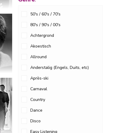
50's / 60's / 70's
80's / 90's / 00's
Achtergrond
Akoestisch
Allround
Anderstalig (Engels, Duits, etc)
Après-ski
Carnaval
Country
Dance
Disco
E
Easy Listening