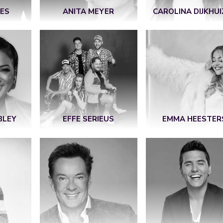
ES
ANITA MEYER
CAROLINA DIJKHU
BLEY
EFFE SERIEUS
EMMA HEESTER