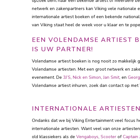
opzoek bent naar een bekende artiest of meerdere bek
netwerk en zakenpartners kan Viking vele nationale 
internationale artiest boeken of een bekende national
van Viking staat heel de week voor u klaar en te pop
EEN VOLENDAMSE ARTIEST B
IS UW PARTNER!
Volendamse artiest boeken is nog nooit zo makkelijk 
Volendamse artiesten. Met een groot netwerk en zake
evenement. De
3J’S
,
Nick en Simon
,
Jan Smit
, en
Georg
Volendamse artiest inhuren, zoek dan contact op met 
INTERNATIONALE ARTIESTE
Ondanks dat we bij Viking Entertainment veel focus he
internationale artiesten. Want veel van onze artieste
old klassiekers als de
Vengaboys
,
Scooter
of
Captain 