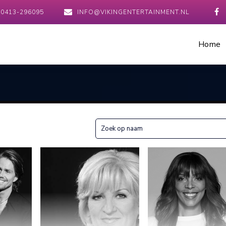
0413-296095
INFO@VIKINGENTERTAINMENT.NL
Home