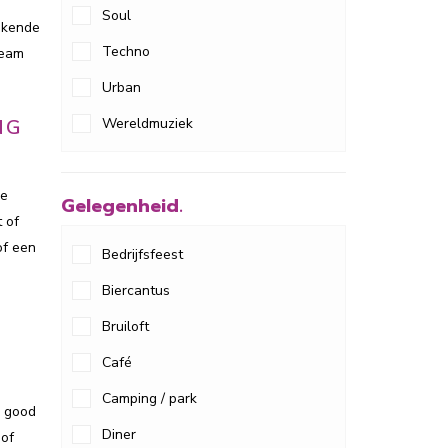
Soul
ekende
Techno
team
Urban
Wereldmuziek
NG
de
Gelegenheid.
 of
of een
Bedrijfsfeest
Biercantus
Bruiloft
Café
Camping / park
n good
Diner
of