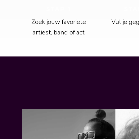
STAP 1
STA
Zoek jouw favoriete
Vul je ge
artiest, band of act