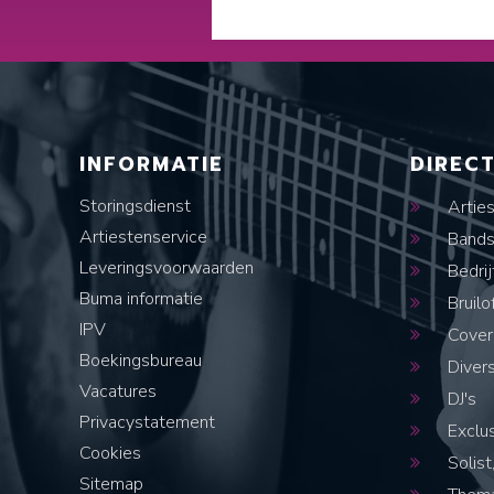
INFORMATIE
DIREC
Storingsdienst
Artie
Artiestenservice
Band
Leveringsvoorwaarden
Bedrij
Buma informatie
Bruilo
IPV
Cover
Boekingsbureau
Diver
Vacatures
DJ's
Privacystatement
Exclus
Cookies
Solist,
Sitemap