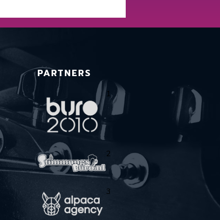
PARTNERS
1
2
3