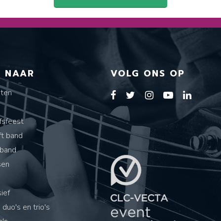
T NAAR
VOLG ONS OP
sten
s
fsfeest
ft band
band
sen
ief
 duo's en trio's