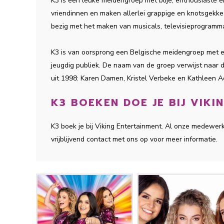
K3 is een leuke meidengroep met blije, enthousiaste e
vriendinnen en maken allerlei grappige en knotsgekke
bezig met het maken van musicals, televisieprogramma
K3 is van oorsprong een Belgische meidengroep met e
jeugdig publiek. De naam van de groep verwijst naar 
uit 1998: Karen Damen, Kristel Verbeke en Kathleen 
K3 BOEKEN DOE JE BIJ VIKI
K3 boek je bij Viking Entertainment. Al onze medewer
vrijblijvend contact met ons op voor meer informatie.