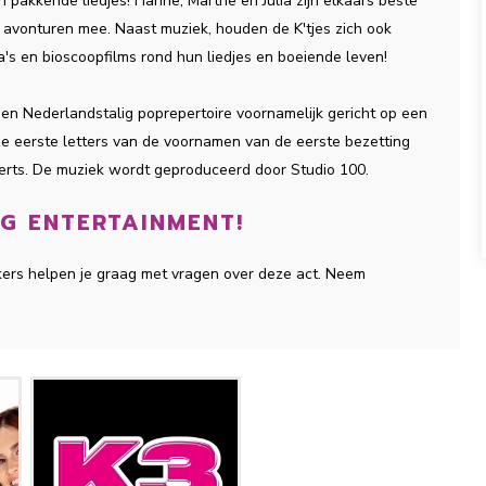
n pakkende liedjes! Hanne, Marthe en Julia zijn elkaars beste
 avonturen mee. Naast muziek, houden de K'tjes zich ook
's en bioscoopfilms rond hun liedjes en boeiende leven!
en Nederlandstalig poprepertoire voornamelijk gericht op een
de eerste letters van de voornamen van de eerste bezetting
Aerts. De muziek wordt geproduceerd door Studio 100.
NG ENTERTAINMENT!
kers helpen je graag met vragen over deze act. Neem