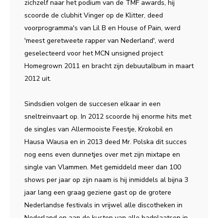
zichzelf naar het podium van de TMF awards, hij
scoorde de clubhit Vinger op de Klitter, deed
voorprogramma's van Lil B en House of Pain, werd
'meest geretweete rapper van Nederland', werd
geselecteerd voor het MCN unsigned project
Homegrown 2011 en bracht zijn debuutalbum in maart
2012 uit.
Sindsdien volgen de succesen elkaar in een
sneltreinvaart op. In 2012 scoorde hij enorme hits met
de singles van Allermooiste Feestje, Krokobil en
Hausa Wausa en in 2013 deed Mr. Polska dit succes
nog eens even dunnetjes over met zijn mixtape en
single van Vlammen. Met gemiddeld meer dan 100
shows per jaar op zijn naam is hij inmiddels al bijna 3
jaar lang een graag geziene gast op de grotere
Nederlandse festivals in vrijwel alle discotheken in
Nederland en aan de kusten van alle badplaatsen in