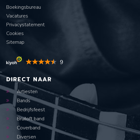
Boekingsbureau
Vacatures
Privacystatement
Cookies
Sitemap
9
DIRECT NAAR
Artiesten
Bands
Bedrijfsfeest
Bruiloft band
Coverband
Diversen