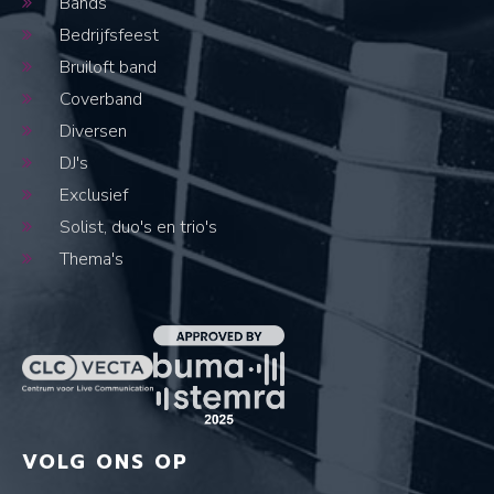
Bands
Bedrijfsfeest
Bruiloft band
Coverband
Diversen
DJ's
Exclusief
Solist, duo's en trio's
Thema's
VOLG ONS OP