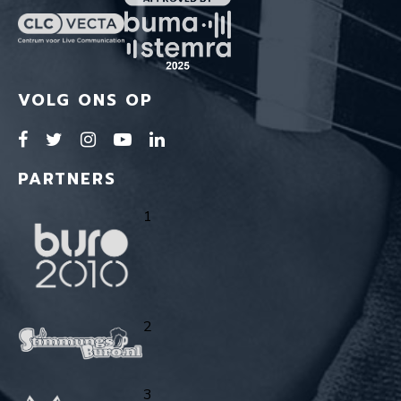
VOLG ONS OP
PARTNERS
1
2
3