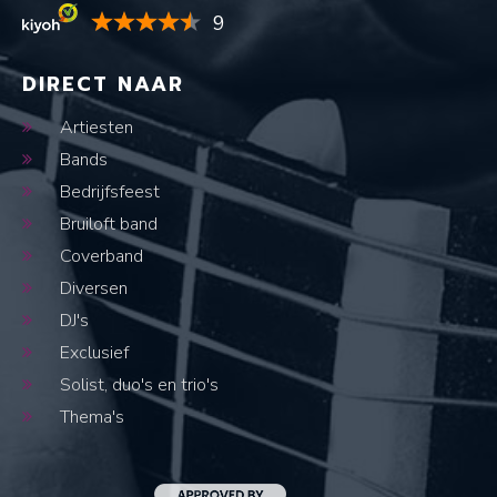
9
DIRECT NAAR
Artiesten
Bands
Bedrijfsfeest
Bruiloft band
Coverband
Diversen
DJ's
Exclusief
Solist, duo's en trio's
Thema's