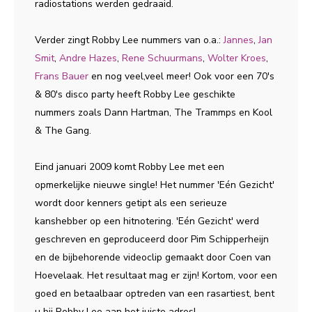
radiostations werden gedraaid.
Verder zingt Robby Lee nummers van o.a.:
Jannes
,
Jan
Smit
,
Andre Hazes
,
Rene Schuurmans
,
Wolter Kroes
,
Frans Bauer
en nog veel,veel meer! Ook voor een 70's
& 80's disco party heeft Robby Lee geschikte
nummers zoals Dann Hartman, The Trammps en Kool
& The Gang.
Eind januari 2009 komt Robby Lee met een
opmerkelijke nieuwe single! Het nummer 'Eén Gezicht'
wordt door kenners getipt als een serieuze
kanshebber op een hitnotering. 'Eén Gezicht' werd
geschreven en geproduceerd door Pim Schipperheijn
en de bijbehorende videoclip gemaakt door Coen van
Hoevelaak. Het resultaat mag er zijn! Kortom, voor een
goed en betaalbaar optreden van een rasartiest, bent
u bij Robby Lee aan het juiste adres!