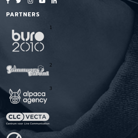
PARTNERS
1
2
3