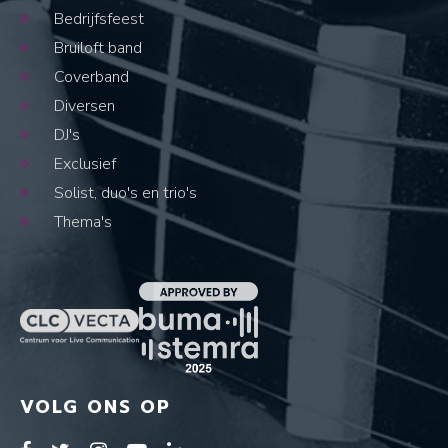
Bedrijfsfeest
Bruiloft band
Coverband
Diversen
DJ's
Exclusief
Solist, duo's en trio's
Thema's
VOLG ONS OP