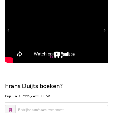
Frans Duijts boeken?
Prijs v.a. € 7995,- excl. BTW