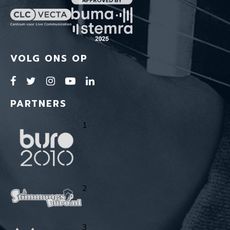
VOLG ONS OP
PARTNERS
1
2
3