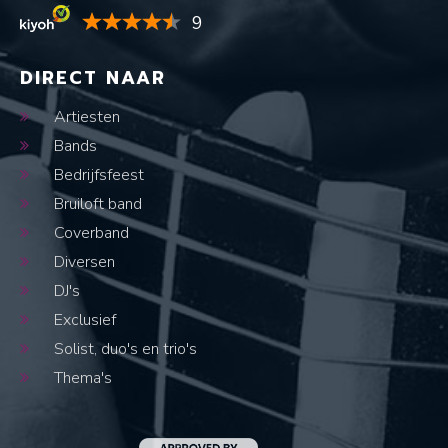
9
DIRECT NAAR
Artiesten
Bands
Bedrijfsfeest
Bruiloft band
Coverband
Diversen
DJ's
Exclusief
Solist, duo's en trio's
Thema's