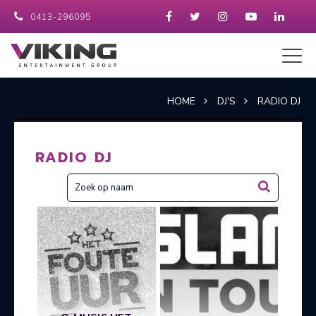
0413-296095
HOME
DJ'S
RADIO DJ
RADIO DJ