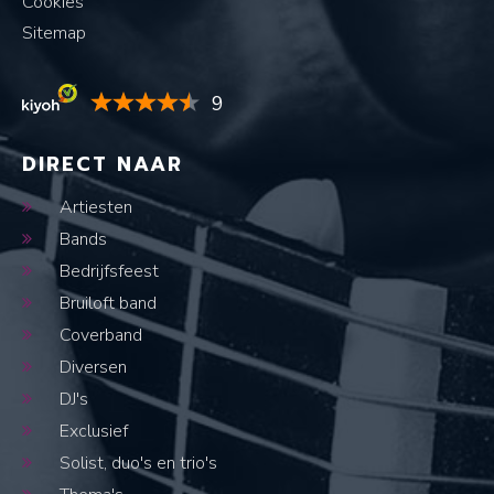
Cookies
Sitemap
9
DIRECT NAAR
Artiesten
Bands
Bedrijfsfeest
Bruiloft band
Coverband
Diversen
DJ's
Exclusief
Solist, duo's en trio's