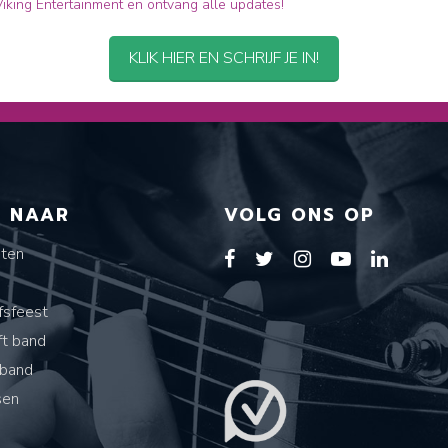
 Viking Entertainment en ontvang alle updates!
KLIK HIER EN SCHRIJF JE IN!
T NAAR
VOLG ONS OP
sten
s
fsfeest
ft band
band
sen