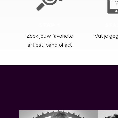
STAP 1
STA
Zoek jouw favoriete
Vul je ge
artiest, band of act