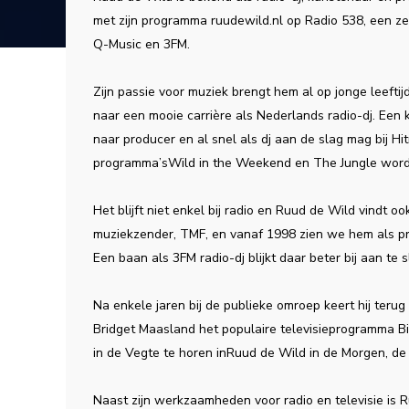
met zijn programma ruudewild.nl op Radio 538, een zen
Q-Music en 3FM.
Zijn passie voor muziek brengt hem al op jonge leeftij
naar een mooie carrière als Nederlands radio-dj. Een k
naar producer en al snel als dj aan de slag mag bij Hit
programma’sWild in the Weekend en The Jungle worden
Het blijft niet enkel bij radio en Ruud de Wild vindt o
muziekzender, TMF, en vanaf 1998 zien we hem als p
Een baan als 3FM radio-dj blijkt daar beter bij aan te 
Na enkele jaren bij de publieke omroep keert hij teru
Bridget Maasland het populaire televisieprogramma Bi
in de Vegte te horen inRuud de Wild in de Morgen, d
Naast zijn werkzaamheden voor radio en televisie is Ru