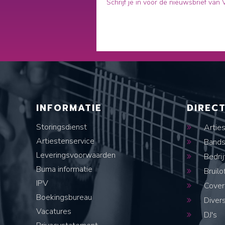
Schrijf je in voor de nieuwsbrief van
INFORMATIE
DIREC
Storingsdienst
Artie
Artiestenservice
Band
Leveringsvoorwaarden
Bedrij
Buma informatie
Bruilo
IPV
Cover
Boekingsbureau
Diver
Vacatures
DJ's