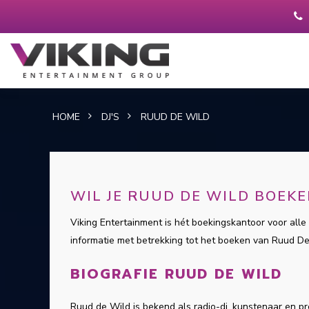
HOME
DJ'S
RUUD DE WILD
WIL JE RUUD DE WILD BOEK
Viking Entertainment is hét boekingskantoor voor alle 
informatie met betrekking tot het boeken van Ruud D
BIOGRAFIE RUUD DE WILD
Ruud de Wild is bekend als radio-dj, kunstenaar en pre