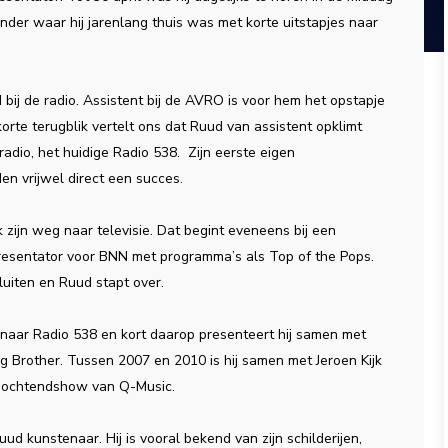
der waar hij jarenlang thuis was met korte uitstapjes naar
d bij de radio. Assistent bij de AVRO is voor hem het opstapje
orte terugblik vertelt ons dat Ruud van assistent opklimt
radio, het huidige Radio 538. Zijn eerste eigen
 vrijwel direct een succes.
ok zijn weg naar televisie. Dat begint eveneens bij een
resentator voor BNN met programma’s als Top of the Pops.
sluiten en Ruud stapt over.
g naar Radio 538 en kort daarop presenteert hij samen met
g Brother. Tussen 2007 en 2010 is hij samen met Jeroen Kijk
e ochtendshow van Q-Music.
ud kunstenaar. Hij is vooral bekend van zijn schilderijen,