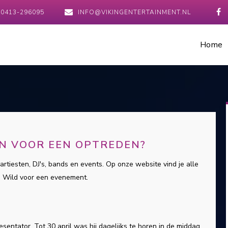
0413-296095
INFO@VIKINGENTERTAINMENT.NL
Home
EN VOOR EEN OPTREDEN?
artiesten, DJ's, bands en events. Op onze website vind je alle
e Wild voor een evenement.
sentator. Tot 30 april was hij dagelijks te horen in de middag