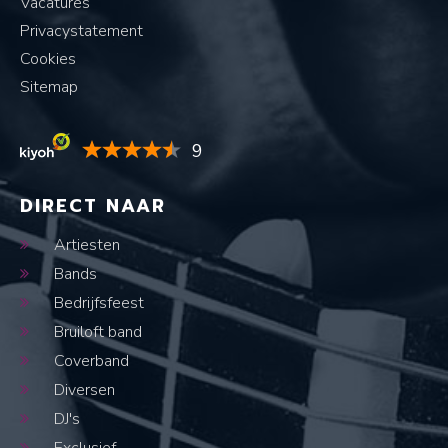
Vacatures
Privacystatement
Cookies
Sitemap
9
DIRECT NAAR
Artiesten
Bands
Bedrijfsfeest
Bruiloft band
Coverband
Diversen
DJ's