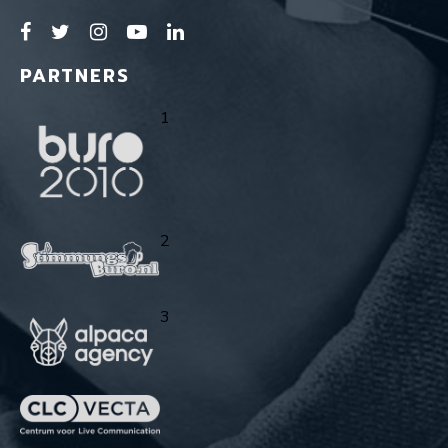
PARTNERS
1
2
3