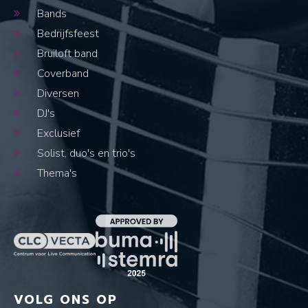
Bands
Bedrijfsfeest
Bruiloft band
Coverband
Diversen
DJ's
Exclusief
Solist, duo's en trio's
Thema's
VOLG ONS OP