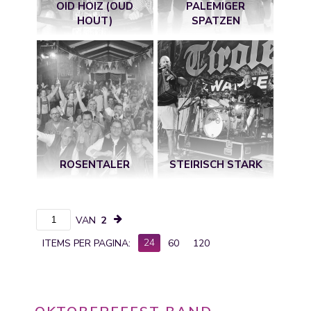
OID HOIZ (OUD
PALEMIGER
HOUT)
SPATZEN
ROSENTALER
STEIRISCH STARK
VAN
2
24
ITEMS PER PAGINA:
60
120