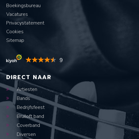
Boekingsbureau
Vacatures
Privacystatement
Cookies
Sitemap
9
DIRECT NAAR
Artiesten
Bands
Bedrijfsfeest
Bruiloft band
Coverband
Diversen