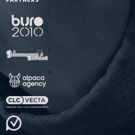
PARTNERS
1
2
3