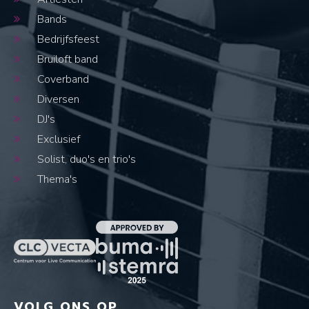
Bands
Bedrijfsfeest
Bruiloft band
Coverband
Diversen
DJ's
Exclusief
Solist, duo's en trio's
Thema's
VOLG ONS OP