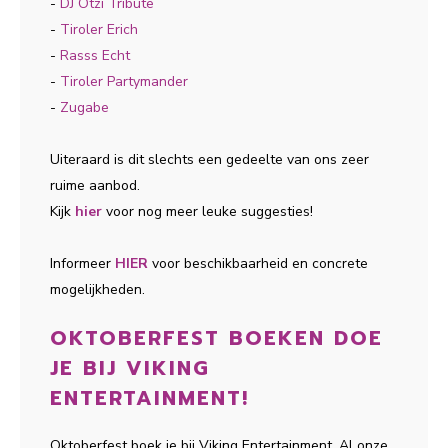
-
DJ Ötzi Tribute
-
T
iroler Erich
-
Rasss Echt
-
Tiroler Partymander
-
Zugabe
Uiteraard is dit slechts een gedeelte van ons zeer
ruime aanbod.
Kijk
hier
voor nog meer leuke suggesties!
Informeer
HIER
voor beschikbaarheid en concrete
mogelijkheden.
OKTOBERFEST BOEKEN DOE
JE BIJ VIKING
ENTERTAINMENT!
Oktoberfest boek je bij Viking Entertainment. Al onze