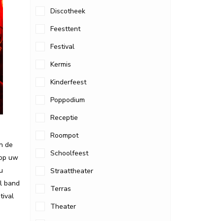
Discotheek
Feesttent
Festival
Kermis
Kinderfeest
Poppodium
Receptie
Roompot
n de
Schoolfeest
 op uw
u
Straattheater
al band
Terras
tival
Theater