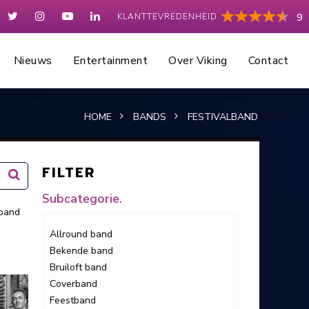
KLANTTEVREDENHEID
9
Nieuws
Entertainment
Over Viking
Contact
HOME
BANDS
FESTIVALBAND
FILTER
Subcategorie.
 band
Allround band
Bekende band
Bruiloft band
Coverband
Feestband