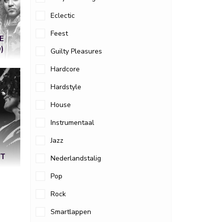
Eclectic
Feest
E
)
Guilty Pleasures
Hardcore
Hardstyle
House
Instrumentaal
Jazz
HT
Nederlandstalig
Pop
Rock
Smartlappen