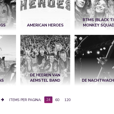
BTMS (BLACK TI
NGS
AMERICAN HEROES
MONKEY SQUAD
DE HEEREN VAN
AS
AEMSTEL BAND
DE NACHTWAC
24
ITEMS PER PAGINA:
60
120