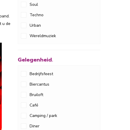
Soul
Techno
lband.
t u de
Urban
Wereldmuziek
Gelegenheid.
Bedrijfsfeest
Biercantus
Bruiloft
Café
Camping / park
Diner