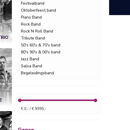
Festivalband
Oktoberfeest band
Piano Band
Rock Band
Rock N Roll Band
TRIO
Tribute Band
50's 60's & 70's band
80's 90's & 00's band
Jazz Band
Salsa Band
Begeleidingsband
E
€ 0,- / € 9995,-
Genre.