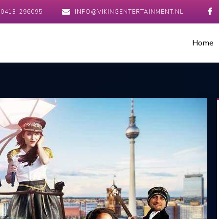
0413-296095
INFO@VIKINGENTERTAINMENT.NL
Home