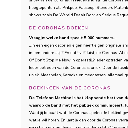
show van de Coronas. In Nederland zijn de Coronas e
hoogtepunten als Pinkpop, Paaspop, Stenders Platenb
shows zoals De Wereld Draait Door en Serious Reque
DE CORONAS BOEKEN
Vraagje: welke band speelt 5.000 nummers...
...in een eigen decor en eigen heeft eigen originele 
in een andere stijl? En dat live? Juist, de Coronas.
Of Don’t Stop Me Now in operastijl? Ieder optreden va
Ieder optreden van de Coronas is uniek. Door de flexib
uniek. Meespelen, Karaoke en meedansen, allemaal g
BOEKINGEN VAN DE CORONAS
De Telefoon Machine is het kloppende hart van d
waarop de band met het publiek communiceert. Ju
Want jij bepaalt wat de Coronas spelen. Je beklimt g
wat je wil horen. En laat je dan door de Coronas ver
misschien ook het liedje in een andere stijl. Of je wo