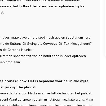
en instituut met meer dan 2.500 optredens waaronder
onanza, het Holland Heineken Huis en optredens bij tv-
st.
animaties, maakt live on the spot mash ups en speelt nummers
 Al eens de Sultans Of Swing als Cowboys-Of-Tex-Mex gehoord?
n de Coronas is uniek.
iliteit en spontaniteit van de bandleden is ieder optreden
een probleem.
e Coronas-Show. Het is bepalend voor de unieke wijze
st pick up the phone!
ewoon de Telefoon Machine en vertelt de band en het publiek
rassen! Want ze spelen op zijn minst jouw muzikale wens. Maar
rdt overweldigt met eigengemaakte animaties en originele acts.