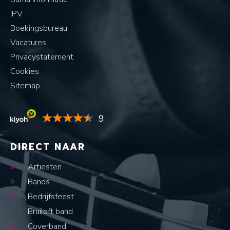
IPV
Boekingsbureau
Vacatures
Privacystatement
Cookies
Sitemap
9
DIRECT NAAR
Artiesten
Bands
Bedrijfsfeest
Bruiloft band
Coverband