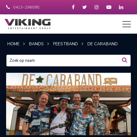
0413-296095
HOME
BANDS
FEESTBAND
DE CARABAND