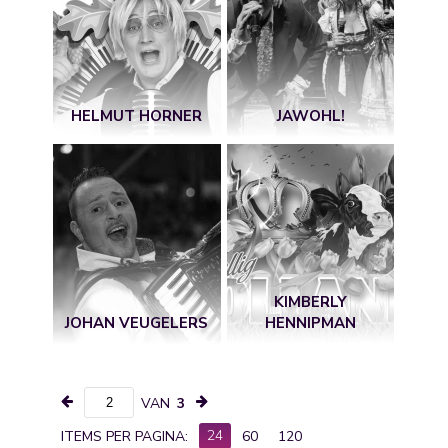
HELMUT HORNER
JAWOHL!
KIMBERLY
JOHAN VEUGELERS
HENNIPMAN
VAN
3
24
ITEMS PER PAGINA:
60
120