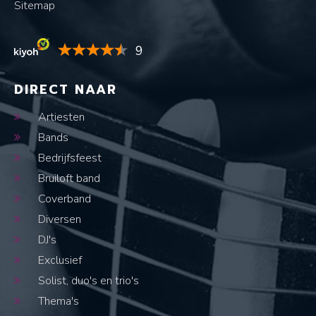
Sitemap
9
DIRECT NAAR
Artiesten
Bands
Bedrijfsfeest
Bruiloft band
Coverband
Diversen
DJ's
Exclusief
Solist, duo's en trio's
Thema's