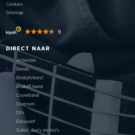
Cookies
Sitemap
9
DIRECT NAAR
Artiesten
Bands
Bedrijfsfeest
Bruiloft band
Coverband
Diversen
DJ's
Exclusief
Solist, duo's en trio's