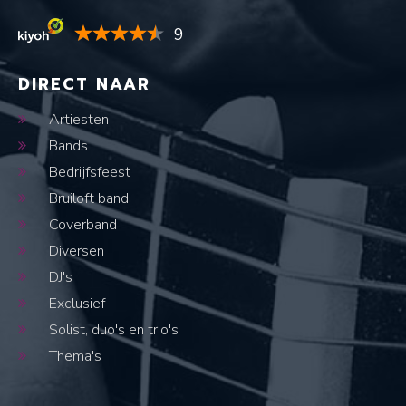
9
DIRECT NAAR
Artiesten
Bands
Bedrijfsfeest
Bruiloft band
Coverband
Diversen
DJ's
Exclusief
Solist, duo's en trio's
Thema's