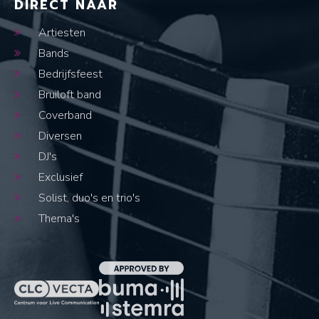
DIRECT NAAR
Artiesten
Bands
Bedrijfsfeest
Bruiloft band
Coverband
Diversen
DJ's
Exclusief
Solist, duo's en trio's
Thema's