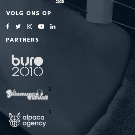
VOLG ONS OP
PARTNERS
1
2
3