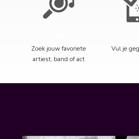
STAP 1
STA
Zoek jouw favoriete
Vul je ge
artiest, band of act