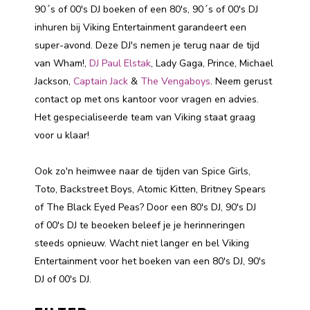
90´s of 00's DJ boeken of een 80's, 90´s of 00's DJ
inhuren bij Viking Entertainment garandeert een
super-avond. Deze DJ's nemen je terug naar de tijd
van Wham!,
DJ Paul Elstak
, Lady Gaga, Prince, Michael
Jackson,
Captain Jack
&
The Vengaboys
. Neem gerust
contact op met ons kantoor voor vragen en advies.
Het gespecialiseerde team van Viking staat graag
voor u klaar!
Ook zo'n heimwee naar de tijden van Spice Girls,
Toto, Backstreet Boys, Atomic Kitten, Britney Spears
of The Black Eyed Peas? Door een 80's DJ, 90's DJ
of 00's DJ te beoeken beleef je je herinneringen
steeds opnieuw. Wacht niet langer en bel Viking
Entertainment voor het boeken van een 80's DJ, 90's
DJ of 00's DJ.