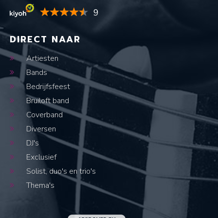
9
DIRECT NAAR
Artiesten
Bands
Bedrijfsfeest
Bruiloft band
Coverband
Diversen
DJ's
Exclusief
Solist, duo's en trio's
Thema's