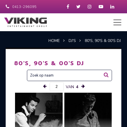
0413-296095
HOME
DJ'S
80'S, 90'S & 00'S DJ
80'S, 90'S & 00'S DJ
VAN
4