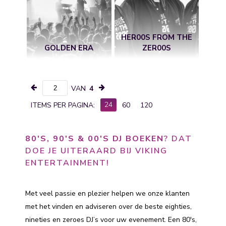
HER00S FROM THE
GOLDEN ERA
ZER00S
VAN
4
24
ITEMS PER PAGINA:
60
120
80'S, 90'S & 00'S DJ BOEKEN
? DAT
DOE JE UITERAARD BIJ VIKING
ENTERTAINMENT!
Met veel passie en plezier helpen we onze klanten
met het vinden en adviseren over de beste eighties,
nineties en zeroes DJ’s voor uw evenement. Een 80's,