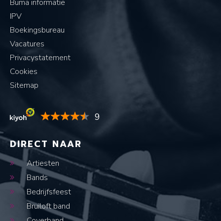
Buma informatie
IPV
Boekingsbureau
Vacatures
Privacystatement
Cookies
Sitemap
9
DIRECT NAAR
Artiesten
Bands
Bedrijfsfeest
Bruiloft band
Coverband