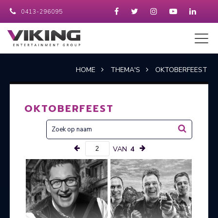
0413-296095
HOME
THEMA'S
OKTOBERFEEST
OKTOBERFEEST
VAN
4