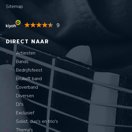
Sitemap
9
DIRECT NAAR
Artiesten
Bands
Bedrijfsfeest
Bruiloft band
Coverband
Diversen
DJ's
Exclusief
Solist, duo's en trio's
Thema's