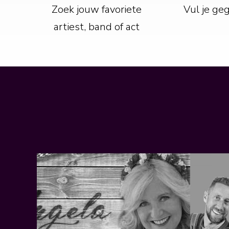
Zoek jouw favoriete
Vul je ge
artiest, band of act