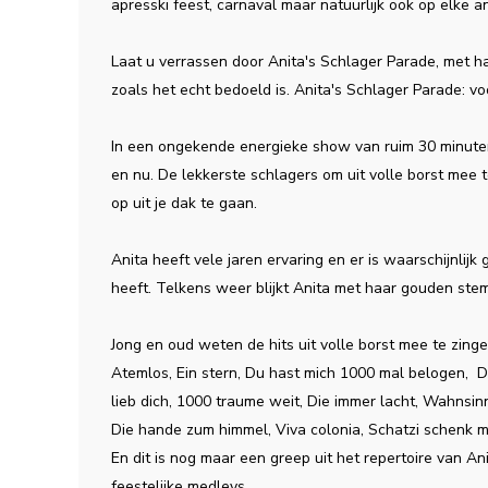
apresski feest, carnaval maar natuurlijk ook op elke a
Laat u verrassen door Anita's Schlager Parade, met ha
zoals het echt bedoeld is. Anita's Schlager Parade: vo
In een ongekende energieke show van ruim 30 minuten
en nu. De lekkerste schlagers om uit volle borst mee 
op uit je dak te gaan.
Anita heeft vele jaren ervaring en er is waarschijnlij
heeft. Telkens weer blijkt Anita met haar gouden stem
Jong en oud weten de hits uit volle borst mee te zinge
Atemlos, Ein stern, Du hast mich 1000 mal belogen, Da
lieb dich, 1000 traume weit, Die immer lacht, Wahnsinn,
Die hande zum himmel, Viva colonia, Schatzi schenk m
En dit is nog maar een greep uit het repertoire van An
feestelijke medleys.