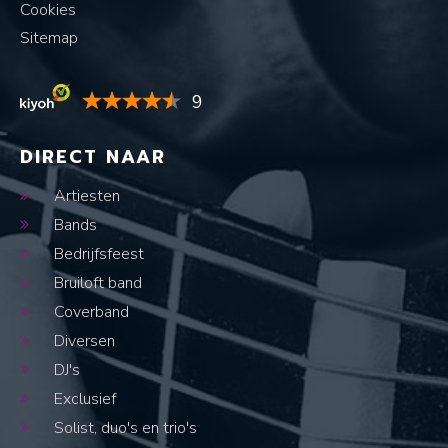
Cookies
Sitemap
9
DIRECT NAAR
Artiesten
Bands
Bedrijfsfeest
Bruiloft band
Coverband
Diversen
DJ's
Exclusief
Solist, duo's en trio's