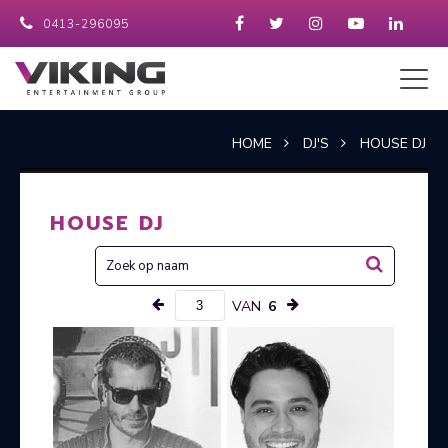
0413-296095
HOME
DJ'S
HOUSE DJ
HOUSE DJ
VAN
6