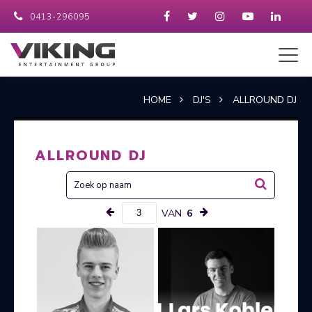
0413-296095
HOME
DJ'S
ALLROUND DJ
ALLROUND DJ
VAN
6