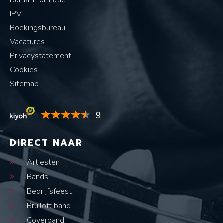
Buma informatie
IPV
Boekingsbureau
Vacatures
Privacystatement
Cookies
Sitemap
9
DIRECT NAAR
Artiesten
Bands
Bedrijfsfeest
Bruiloft band
Coverband