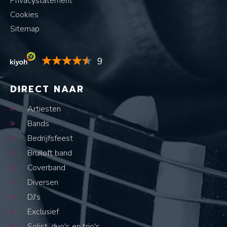
Privacystatement
Cookies
Sitemap
9
DIRECT NAAR
Artiesten
Bands
Bedrijfsfeest
Bruiloft band
Coverband
Diversen
DJ's
Exclusief
Solist, duo's en trio's