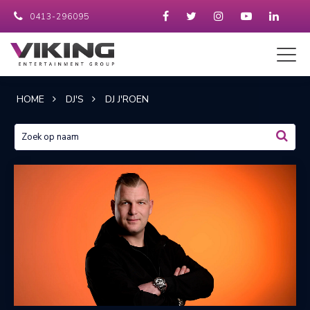
0413-296095
HOME
DJ'S
DJ J'ROEN